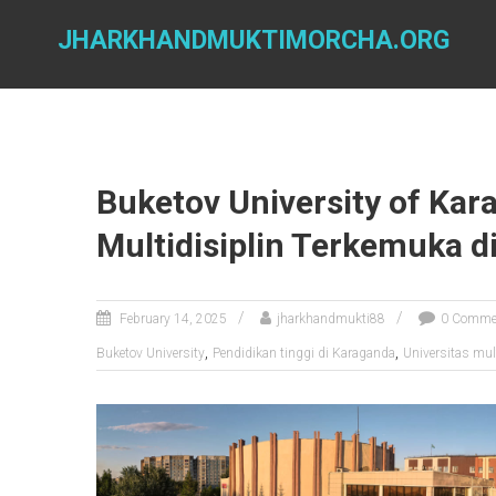
Skip
to
JHARKHANDMUKTIMORCHA.ORG
content
Buketov University of Kar
Multidisiplin Terkemuka d
February 14, 2025
jharkhandmukti88
0 Comme
,
,
Buketov University
Pendidikan tinggi di Karaganda
Universitas mul