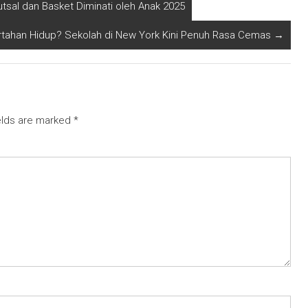
sal dan Basket Diminati oleh Anak 2025
rtahan Hidup? Sekolah di New York Kini Penuh Rasa Cemas
→
elds are marked
*