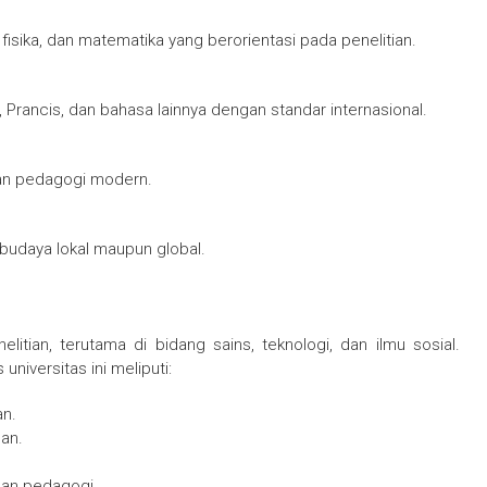
 fisika, dan matematika yang berorientasi pada penelitian.
Prancis, dan bahasa lainnya dengan standar internasional.
an pedagogi modern.
budaya lokal maupun global.
litian, terutama di bidang sains, teknologi, dan ilmu sosial.
niversitas ini meliputi:
an.
pan.
dan pedagogi.