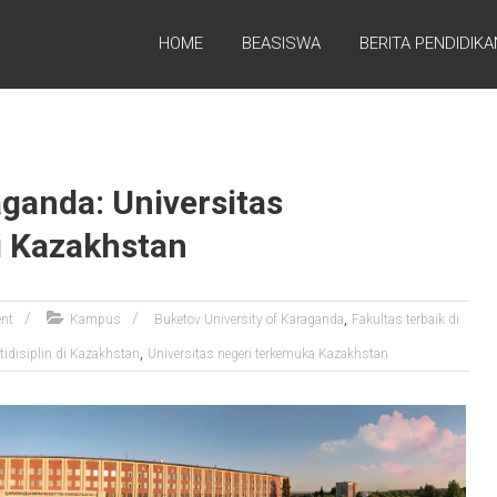
HOME
BEASISWA
BERITA PENDIDIKA
aganda: Universitas
i Kazakhstan
,
nt
Kampus
Buketov University of Karaganda
Fakultas terbaik di
,
tidisiplin di Kazakhstan
Universitas negeri terkemuka Kazakhstan