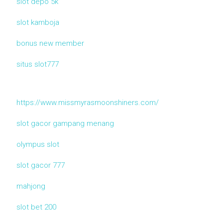
slot depo 5k
slot kamboja
bonus new member
situs slot777
https://www.missmyrasmoonshiners.com/
slot gacor gampang menang
olympus slot
slot gacor 777
mahjong
slot bet 200