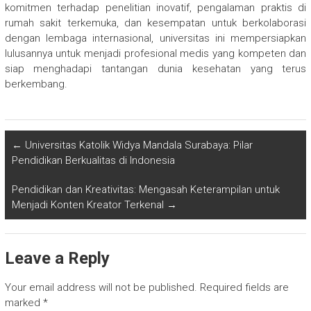
komitmen terhadap penelitian inovatif, pengalaman praktis di
rumah sakit terkemuka, dan kesempatan untuk berkolaborasi
dengan lembaga internasional, universitas ini mempersiapkan
lulusannya untuk menjadi profesional medis yang kompeten dan
siap menghadapi tantangan dunia kesehatan yang terus
berkembang.
←
Universitas Katolik Widya Mandala Surabaya: Pilar
Pendidikan Berkualitas di Indonesia
Pendidikan dan Kreativitas: Mengasah Keterampilan untuk
Menjadi Konten Kreator Terkenal
→
Leave a Reply
Your email address will not be published.
Required fields are
marked
*