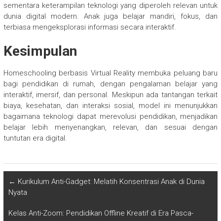
sementara keterampilan teknologi yang diperoleh relevan untuk
dunia digital modern. Anak juga belajar mandiri, fokus, dan
terbiasa mengeksplorasi informasi secara interaktif.
Kesimpulan
Homeschooling berbasis Virtual Reality membuka peluang baru
bagi pendidikan di rumah, dengan pengalaman belajar yang
interaktif, imersif, dan personal. Meskipun ada tantangan terkait
biaya, kesehatan, dan interaksi sosial, model ini menunjukkan
bagaimana teknologi dapat merevolusi pendidikan, menjadikan
belajar lebih menyenangkan, relevan, dan sesuai dengan
tuntutan era digital.
←
Kurikulum Anti-Gadget: Melatih Konsentrasi Anak di Dunia
Nyata
Kelas Anti-Zoom: Pendidikan Offline Kreatif di Era Pasca-