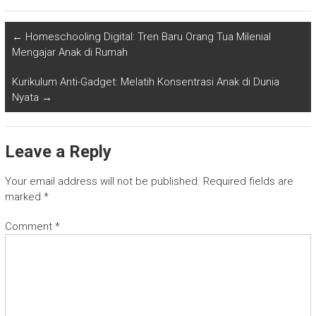
←
Homeschooling Digital: Tren Baru Orang Tua Milenial
Mengajar Anak di Rumah
Kurikulum Anti-Gadget: Melatih Konsentrasi Anak di Dunia
Nyata
→
Leave a Reply
Your email address will not be published.
Required fields are
marked
*
Comment
*