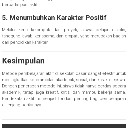
berpartisipasi aktif.
5. Menumbuhkan Karakter Positif
Melalui kerja kelompok dan proyek, siswa belajar disiplin,
tanggung jawab, kerjasama, dan empati, yang merupakan bagian
dari pendidikan karakter.
Kesimpulan
Metode pembelajaran aktif di sekolah dasar sangat efektif untuk
meningkatkan keterampilan akademik, sosial, dan karakter siswa.
Dengan penerapan metode ini, siswa tidak hanya cerdas secara
akademik, tetapi juga kreatif, kritis, dan mampu bekerja sama.
Pendekatan aktif ini menjadi fondasi penting bagi pembelajaran
di jenjang berikutnya.