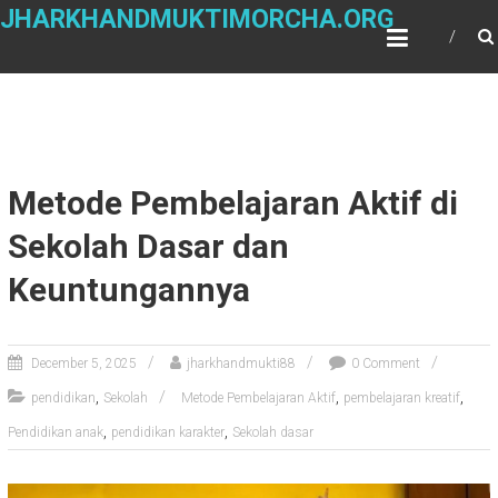
Skip
JHARKHANDMUKTIMORCHA.ORG
to
content
Metode Pembelajaran Aktif di
Sekolah Dasar dan
Keuntungannya
December 5, 2025
jharkhandmukti88
0 Comment
,
,
,
pendidikan
Sekolah
Metode Pembelajaran Aktif
pembelajaran kreatif
,
,
Pendidikan anak
pendidikan karakter
Sekolah dasar