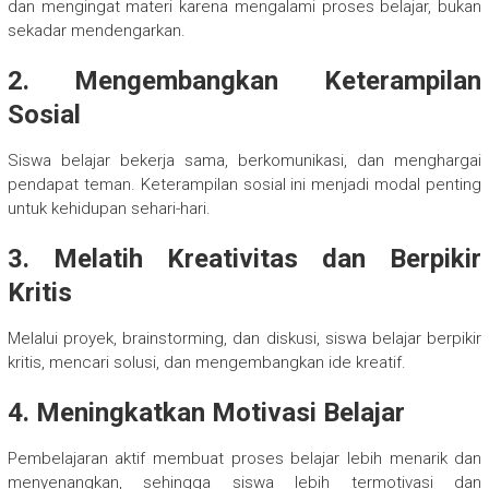
dan mengingat materi karena mengalami proses belajar, bukan
sekadar mendengarkan.
2. Mengembangkan Keterampilan
Sosial
Siswa belajar bekerja sama, berkomunikasi, dan menghargai
pendapat teman. Keterampilan sosial ini menjadi modal penting
untuk kehidupan sehari-hari.
3. Melatih Kreativitas dan Berpikir
Kritis
Melalui proyek, brainstorming, dan diskusi, siswa belajar berpikir
kritis, mencari solusi, dan mengembangkan ide kreatif.
4. Meningkatkan Motivasi Belajar
Pembelajaran aktif membuat proses belajar lebih menarik dan
menyenangkan, sehingga siswa lebih termotivasi dan