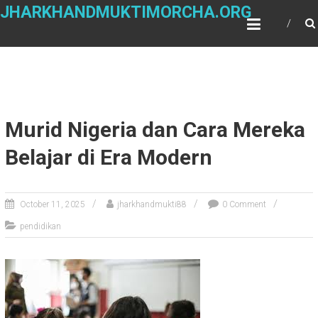
Skip
JHARKHANDMUKTIMORCHA.ORG
to
content
Murid Nigeria dan Cara Mereka
Belajar di Era Modern
October 11, 2025
jharkhandmukti88
0 Comment
pendidikan