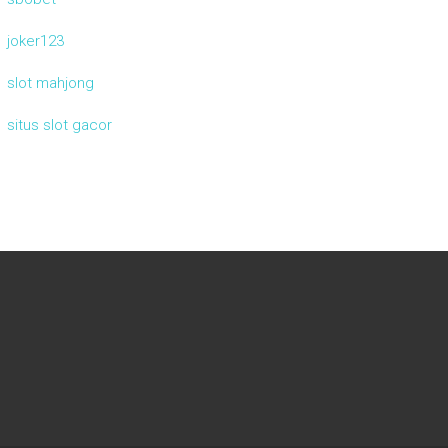
joker123
slot mahjong
situs slot gacor