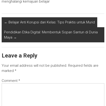
menghalangi kemajuan belajar
←
Belajar Anti Korupsi dari Kelas: Tips Praktis untuk Murid
Pendidikan Etika Digital: Membentuk Sopan Santun di Dunia
Maya
→
Leave a Reply
Your email address will not be published.
Required fields are
marked
*
Comment
*