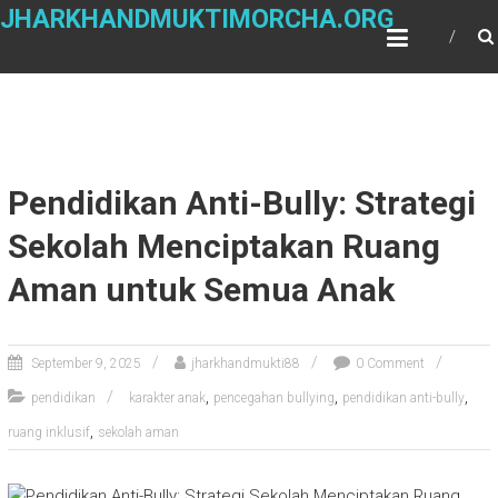
Skip
JHARKHANDMUKTIMORCHA.ORG
to
content
Pendidikan Anti-Bully: Strategi
Sekolah Menciptakan Ruang
Aman untuk Semua Anak
September 9, 2025
jharkhandmukti88
0 Comment
,
,
,
pendidikan
karakter anak
pencegahan bullying
pendidikan anti-bully
,
ruang inklusif
sekolah aman