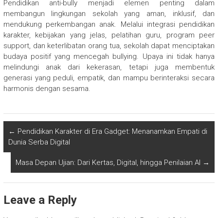
Pendidikan anti-bully menjadi elemen penting dalam
membangun lingkungan sekolah yang aman, inklusif, dan
mendukung perkembangan anak. Melalui integrasi pendidikan
karakter, kebijakan yang jelas, pelatihan guru, program peer
support, dan keterlibatan orang tua, sekolah dapat menciptakan
budaya positif yang mencegah bullying. Upaya ini tidak hanya
melindungi anak dari kekerasan, tetapi juga membentuk
generasi yang peduli, empatik, dan mampu berinteraksi secara
harmonis dengan sesama.
←
Pendidikan Karakter di Era Gadget: Menanamkan Empati di
Dunia Serba Digital
Masa Depan Ujian: Dari Kertas, Digital, hingga Penilaian AI
→
Leave a Reply