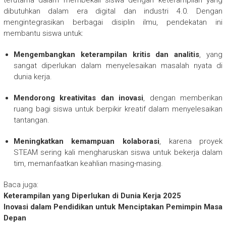
terutama dalam membekali siswa dengan keterampilan yang
dibutuhkan dalam era digital dan industri 4.0. Dengan
mengintegrasikan berbagai disiplin ilmu, pendekatan ini
membantu siswa untuk:
Mengembangkan keterampilan kritis dan analitis
, yang
sangat diperlukan dalam menyelesaikan masalah nyata di
dunia kerja.
Mendorong kreativitas dan inovasi
, dengan memberikan
ruang bagi siswa untuk berpikir kreatif dalam menyelesaikan
tantangan.
Meningkatkan kemampuan kolaborasi
, karena proyek
STEAM sering kali mengharuskan siswa untuk bekerja dalam
tim, memanfaatkan keahlian masing-masing.
Baca juga:
Keterampilan yang Diperlukan di Dunia Kerja 2025
Inovasi dalam Pendidikan untuk Menciptakan Pemimpin Masa
Depan