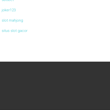
joker123
slot mahjong
situs slot gacor