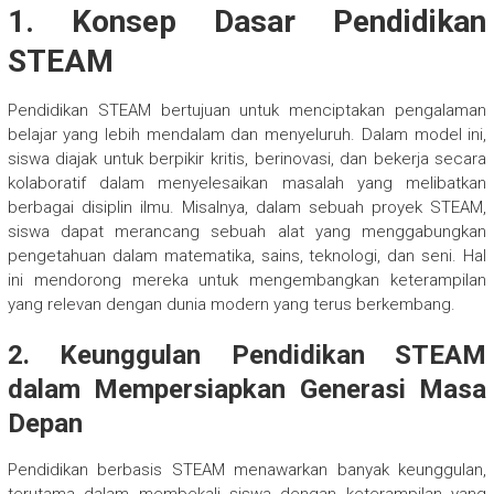
1. Konsep Dasar Pendidikan
STEAM
Pendidikan STEAM bertujuan untuk menciptakan pengalaman
belajar yang lebih mendalam dan menyeluruh. Dalam model ini,
siswa diajak untuk berpikir kritis, berinovasi, dan bekerja secara
kolaboratif dalam menyelesaikan masalah yang melibatkan
berbagai disiplin ilmu. Misalnya, dalam sebuah proyek STEAM,
siswa dapat merancang sebuah alat yang menggabungkan
pengetahuan dalam matematika, sains, teknologi, dan seni. Hal
ini mendorong mereka untuk mengembangkan keterampilan
yang relevan dengan dunia modern yang terus berkembang.
2. Keunggulan Pendidikan STEAM
dalam Mempersiapkan Generasi Masa
Depan
Pendidikan berbasis STEAM menawarkan banyak keunggulan,