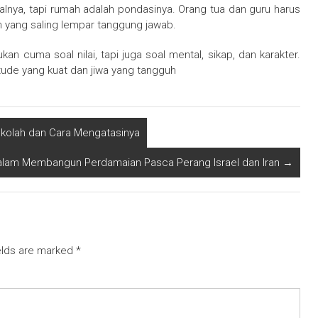
alnya, tapi rumah adalah pondasinya. Orang tua dan guru harus
em yang saling lempar tanggung jawab.
an cuma soal nilai, tapi juga soal mental, sikap, dan karakter.
titude yang kuat dan jiwa yang tangguh
kolah dan Cara Mengatasinya
alam Membangun Perdamaian Pasca Perang Israel dan Iran
→
elds are marked
*