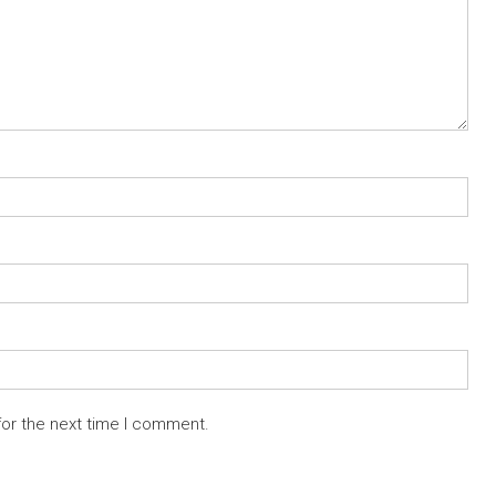
for the next time I comment.