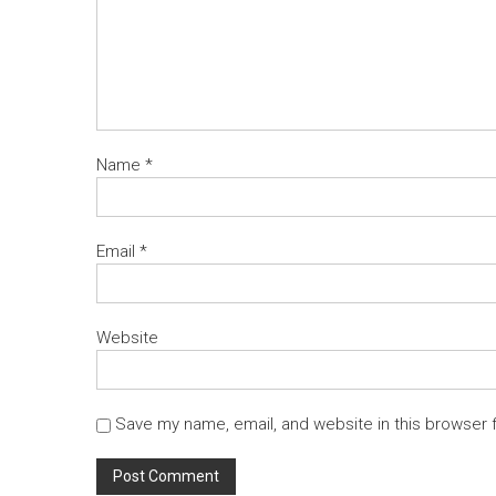
Name
*
Email
*
Website
Save my name, email, and website in this browser 