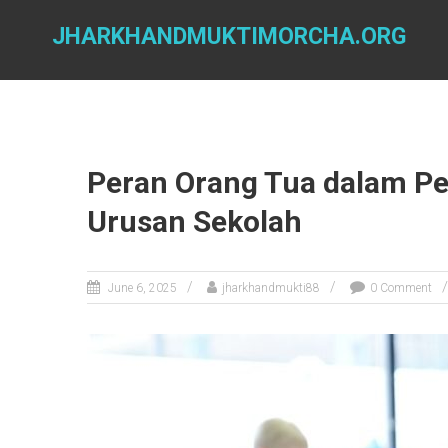
Skip
to
JHARKHANDMUKTIMORCHA.ORG
content
Peran Orang Tua dalam Pe
Urusan Sekolah
June 6, 2025
jharkhandmukti88
0 Comment