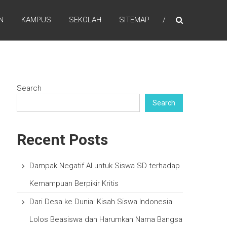
N
KAMPUS
SEKOLAH
SITEMAP
Search
Search
Recent Posts
Dampak Negatif AI untuk Siswa SD terhadap
Kemampuan Berpikir Kritis
Dari Desa ke Dunia: Kisah Siswa Indonesia
Lolos Beasiswa dan Harumkan Nama Bangsa