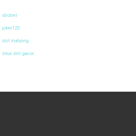
sbobet
joker123
slot mahjong
situs slot gacor