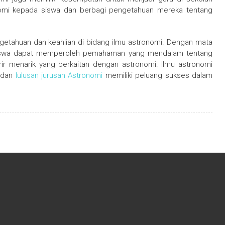
omi kepada siswa dan berbagi pengetahuan mereka tentang
tahuan dan keahlian di bidang ilmu astronomi. Dengan mata
ahasiswa dapat memperoleh pemahaman yang mendalam tentang
ir menarik yang berkaitan dengan astronomi. Ilmu astronomi
, dan
lulusan jurusan Astronomi
memiliki peluang sukses dalam