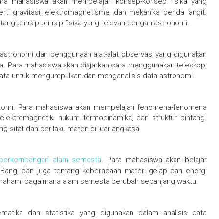
ara mahasiswa akan mempelajari konsep-konsep fisika yang
i gravitasi, elektromagnetisme, dan mekanika benda langit.
ng prinsip-prinsip fisika yang relevan dengan astronomi.
n astronomi dan penggunaan alat-alat observasi yang digunakan
a. Para mahasiswa akan diajarkan cara menggunakan teleskop,
data untuk mengumpulkan dan menganalisis data astronomi.
ronomi. Para mahasiswa akan mempelajari fenomena-fenomena
i elektromagnetik, hukum termodinamika, dan struktur bintang.
sifat dan perilaku materi di luar angkasa.
perkembangan alam semesta
. Para mahasiswa akan belajar
g Bang, dan juga tentang keberadaan materi gelap dan energi
emahami bagaimana alam semesta berubah sepanjang waktu.
matika dan statistika yang digunakan dalam analisis data