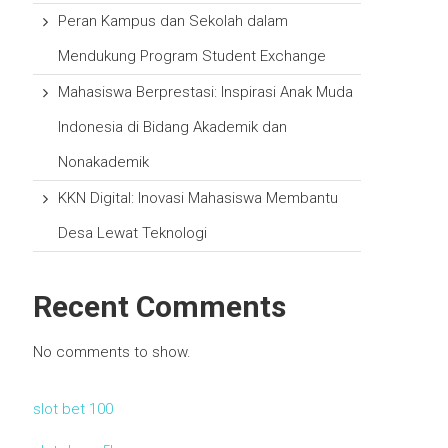
Peran Kampus dan Sekolah dalam
Mendukung Program Student Exchange
Mahasiswa Berprestasi: Inspirasi Anak Muda
Indonesia di Bidang Akademik dan
Nonakademik
KKN Digital: Inovasi Mahasiswa Membantu
Desa Lewat Teknologi
Recent Comments
No comments to show.
slot bet 100