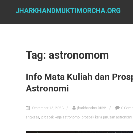
Skip
to
JHARKHANDMUKTIMORCHA.ORG
content
Tag: astronomom
Info Mata Kuliah dan Pro
Astronomi
September 15, 2023
jharkhandmukti88
0 Com
,
,
angkasa
prospek kerja astronomo
prospek kerja jurusan astronomi