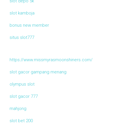
slot depo 5k
slot kamboja
bonus new member
situs slot777
https://www.missmyrasmoonshiners.com/
slot gacor gampang menang
olympus slot
slot gacor 777
mahjong
slot bet 200