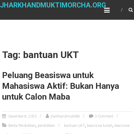
Skip
JHARKHANDMUKTIMORCHA.ORG
to
content
Tag: bantuan UKT
Peluang Beasiswa untuk
Mahasiswa Aktif: Bukan Hanya
untuk Calon Maba
December 8, 2025
jharkhandmukti88
0 Comment
,
,
,
Berita Pendidikan
pendidikan
bantuan UKT
beasiswa kuliah
beasiswa