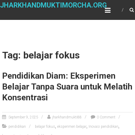
Skip
JHARKHANDMUKTIMORCHA.ORG
to
content
Tag: belajar fokus
Pendidikan Diam: Eksperimen
Belajar Tanpa Suara untuk Melatih
Konsentrasi
September 9, 2025
jharkhandmukti88
0 Comment
,
,
,
pendidikan
belajar fokus
eksperimen belajar
Inovasi pendidikan