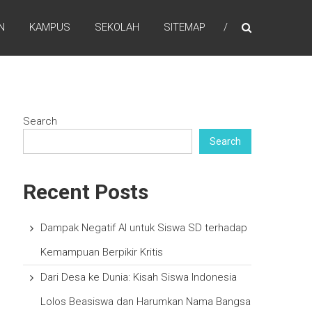
N
KAMPUS
SEKOLAH
SITEMAP
Search
Search
Recent Posts
Dampak Negatif AI untuk Siswa SD terhadap
Kemampuan Berpikir Kritis
Dari Desa ke Dunia: Kisah Siswa Indonesia
Lolos Beasiswa dan Harumkan Nama Bangsa