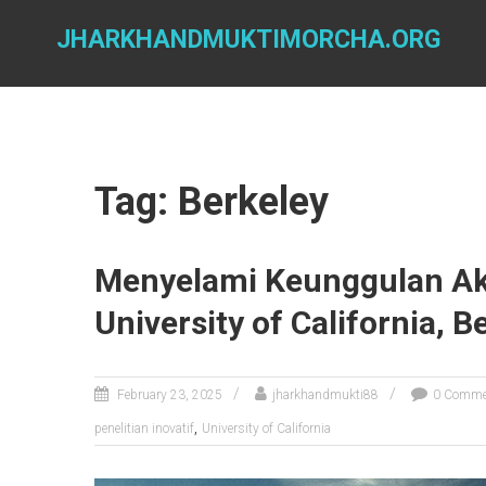
Skip
to
JHARKHANDMUKTIMORCHA.ORG
content
Tag: Berkeley
Menyelami Keunggulan Aka
University of California, 
February 23, 2025
jharkhandmukti88
0 Comme
,
penelitian inovatif
University of California