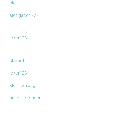
slot
slot gacor 777
joker123
sbobet
joker123
slot mahjong
situs slot gacor