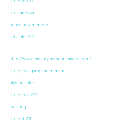
slot depo 5k
slot kamboja
bonus new member
situs slot777
https://www.missmyrasmoonshiners.com/
slot gacor gampang menang
olympus slot
slot gacor 777
mahjong
slot bet 200