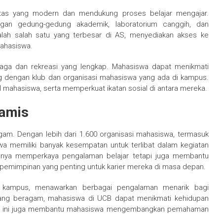
silitas yang modern dan mendukung proses belajar mengajar.
gan gedung-gedung akademik, laboratorium canggih, dan
lah salah satu yang terbesar di AS, menyediakan akses ke
ahasiswa.
olahraga dan rekreasi yang lengkap. Mahasiswa dapat menikmati
ung dengan klub dan organisasi mahasiswa yang ada di kampus.
al mahasiswa, serta memperkuat ikatan sosial di antara mereka.
namis
am. Dengan lebih dari 1.600 organisasi mahasiswa, termasuk
wa memiliki banyak kesempatan untuk terlibat dalam kegiatan
k hanya memperkaya pengalaman belajar tetapi juga membantu
emimpinan yang penting untuk karier mereka di masa depan.
n kampus, menawarkan berbagai pengalaman menarik bagi
 yang beragam, mahasiswa di UCB dapat menikmati kehidupan
ltural ini juga membantu mahasiswa mengembangkan pemahaman