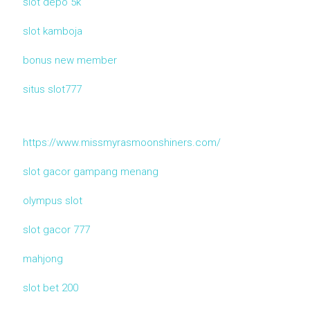
slot depo 5k
slot kamboja
bonus new member
situs slot777
https://www.missmyrasmoonshiners.com/
slot gacor gampang menang
olympus slot
slot gacor 777
mahjong
slot bet 200