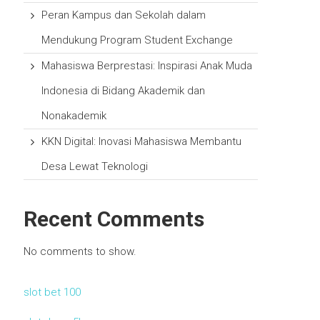
Peran Kampus dan Sekolah dalam
Mendukung Program Student Exchange
Mahasiswa Berprestasi: Inspirasi Anak Muda
Indonesia di Bidang Akademik dan
Nonakademik
KKN Digital: Inovasi Mahasiswa Membantu
Desa Lewat Teknologi
Recent Comments
No comments to show.
slot bet 100