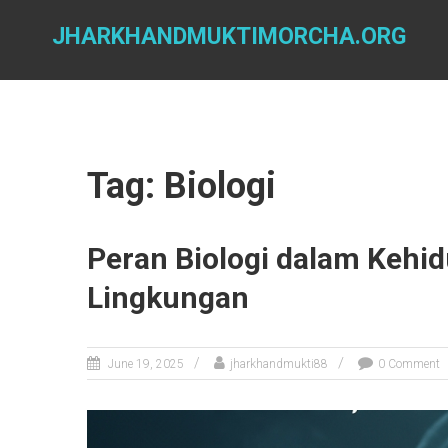
Skip
to
JHARKHANDMUKTIMORCHA.ORG
content
Tag: Biologi
Peran Biologi dalam Kehi
Lingkungan
June 19, 2025
jharkhandmukti88
0 Comment