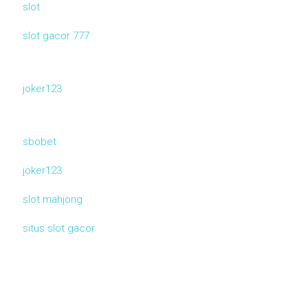
slot
slot gacor 777
joker123
sbobet
joker123
slot mahjong
situs slot gacor