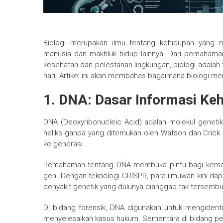
Biologi merupakan ilmu tentang kehidupan yang 
manusia dan makhluk hidup lainnya. Dari pemaham
kesehatan dan pelestarian lingkungan, biologi adalah 
hari. Artikel ini akan membahas bagaimana biologi m
1. DNA: Dasar Informasi Ke
DNA (Deoxyribonucleic Acid) adalah molekul genetik
heliks ganda yang ditemukan oleh Watson dan Crick i
ke generasi.
Pemahaman tentang DNA membuka pintu bagi kemajua
gen. Dengan teknologi CRISPR, para ilmuwan kini d
penyakit genetik yang dulunya dianggap tak tersemb
Di bidang forensik, DNA digunakan untuk mengidenti
menyelesaikan kasus hukum. Sementara di bidang pe