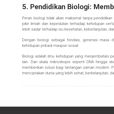
5. Pendidikan Biologi: Mem
Peran biologi tidak akan maksimal tanpa pendidikan 
pikir ilmiah dan kepedulian terhadap kehidupan ser
lebih sadar terhadap isu kesehatan, keberlanjutan, da
Dengan biologi sebagai fondasi, generasi masa 
kehidupan pribadi maupun sosial.
Biologi adalah ilmu kehidupan yang menjembatani p
lain. Dari skala mikroskopis seperti DNA hingga s
memberikan solusi bagi tantangan zaman modern. Pe
menciptakan dunia yang lebih sehat, berkelanjutan, 