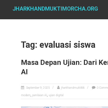
Skip
to
JHARKHANDMUKTIMORCHA.ORG
content
Tag: evaluasi siswa
Masa Depan Ujian: Dari Ker
AI
September 9, 2025
jharkhandmukti88
0 Comm
,
,
modern
penilaian AI
ujian digital