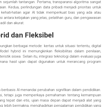
n sejumlah tantangan. Pertama, transparansi algoritma sangat
an. Kedua, perlindungan data pribadi menjadi prioritas untuk
 kehati-hatian agar AI tidak memperkuat bias yang ada atau
asi antara kebijakan yang jelas, pelatihan guru, dan pengawasan
dil dan akurat.
rid dan Fleksibel
kan berbagai metode: kertas untuk situasi tertentu, digital
odel hybrid ini memungkinkan fleksibilitas dalam penilaian,
stik siswa. Selain itu, integrasi teknologi dalam evaluasi juga
mana hasil ujian dapat digunakan untuk merancang program
aian berbasis AI menandai perubahan signifikan dalam pendidikan.
uasi, tetapi juga memperkaya pemahaman tentang kemampuan
g tepat dan etis, ujian masa depan dapat menjadi alat yang
ang lebih bermakna, menghadirkan pengalaman pendidikan yang