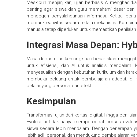
Meskipun menjanjikan, ujian berbasis AI menghadirka
penting agar siswa dan guru memahami dasar penilai
mencegah penyalahgunaan informasi. Ketiga, perlu
menilai kreativitas secara terlalu mekanistis. Kombin
manusia tetap diperlukan untuk memastikan penilaian a
Integrasi Masa Depan: Hyb
Masa depan ujian kemungkinan besar akan menggabung
untuk efisiensi, dan AI untuk analisis mendalam. M
menyesuaikan dengan kebutuhan kurikulum dan karakteri
membuka peluang untuk pembelajaran adaptif, di 
belajar yang personal dan efektif.
Kesimpulan
Transformasi ujian dari kertas, digital, hingga penil
Evolusi ini tidak hanya mempercepat proses eval
siswa secara lebih mendalam. Dengan penerapan yan
lebih adil, personal, dan mendukung pembelajaran y