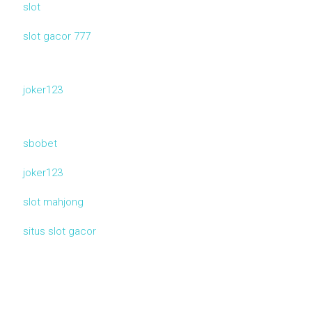
slot
slot gacor 777
joker123
sbobet
joker123
slot mahjong
situs slot gacor