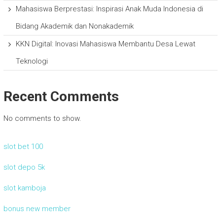
Mahasiswa Berprestasi: Inspirasi Anak Muda Indonesia di
Bidang Akademik dan Nonakademik
KKN Digital: Inovasi Mahasiswa Membantu Desa Lewat
Teknologi
Recent Comments
No comments to show.
slot bet 100
slot depo 5k
slot kamboja
bonus new member