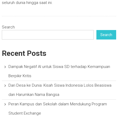
seluruh dunia hingga saat ini.
Search
Search
Recent Posts
Dampak Negatif AI untuk Siswa SD terhadap Kemampuan
Berpikir Kritis
Dari Desa ke Dunia: Kisah Siswa Indonesia Lolos Beasiswa
dan Harumkan Nama Bangsa
Peran Kampus dan Sekolah dalam Mendukung Program
Student Exchange