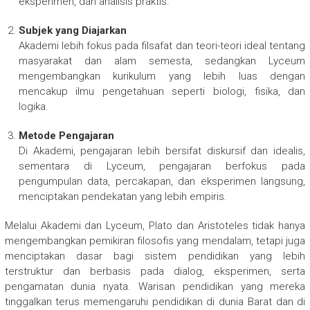
eksperimen, dan analisis praktis.
Subjek yang Diajarkan
Akademi lebih fokus pada filsafat dan teori-teori ideal tentang
masyarakat dan alam semesta, sedangkan Lyceum
mengembangkan kurikulum yang lebih luas dengan
mencakup ilmu pengetahuan seperti biologi, fisika, dan
logika.
Metode Pengajaran
Di Akademi, pengajaran lebih bersifat diskursif dan idealis,
sementara di Lyceum, pengajaran berfokus pada
pengumpulan data, percakapan, dan eksperimen langsung,
menciptakan pendekatan yang lebih empiris.
Melalui Akademi dan Lyceum, Plato dan Aristoteles tidak hanya
mengembangkan pemikiran filosofis yang mendalam, tetapi juga
menciptakan dasar bagi sistem pendidikan yang lebih
terstruktur dan berbasis pada dialog, eksperimen, serta
pengamatan dunia nyata. Warisan pendidikan yang mereka
tinggalkan terus memengaruhi pendidikan di dunia Barat dan di