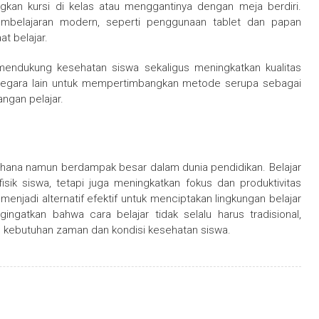
gkan kursi di kelas atau menggantinya dengan meja berdiri.
pembelajaran modern, seperti penggunaan tablet dan papan
t belajar.
mendukung kesehatan siswa sekaligus meningkatkan kualitas
 negara lain untuk mempertimbangkan metode serupa sebagai
angan pelajar.
rhana namun berdampak besar dalam dunia pendidikan. Belajar
isik siswa, tetapi juga meningkatkan fokus dan produktivitas
menjadi alternatif efektif untuk menciptakan lingkungan belajar
ngatkan bahwa cara belajar tidak selalu harus tradisional,
n kebutuhan zaman dan kondisi kesehatan siswa.