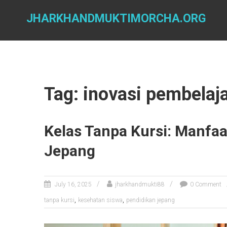
Skip
to
JHARKHANDMUKTIMORCHA.ORG
content
Tag: inovasi pembelaj
Kelas Tanpa Kursi: Manfaat
Jepang
July 16, 2025
jharkhandmukti88
0 Comment
,
,
tanpa kursi
kesehatan siswa
pendidikan jepang