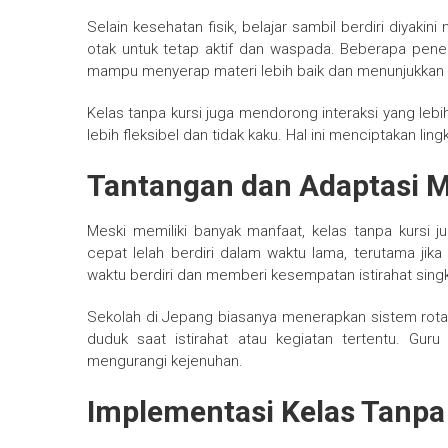
Selain kesehatan fisik, belajar sambil berdiri diyaki
otak untuk tetap aktif dan waspada. Beberapa penel
mampu menyerap materi lebih baik dan menunjukkan tin
Kelas tanpa kursi juga mendorong interaksi yang lebi
lebih fleksibel dan tidak kaku. Hal ini menciptakan lin
Tantangan dan Adaptasi 
Meski memiliki banyak manfaat, kelas tanpa kursi
cepat lelah berdiri dalam waktu lama, terutama jika
waktu berdiri dan memberi kesempatan istirahat singk
Sekolah di Jepang biasanya menerapkan sistem rotas
duduk saat istirahat atau kegiatan tertentu. Guru
mengurangi kejenuhan.
Implementasi Kelas Tanpa 