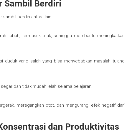
 Sambil Berdiri
sambil berdiri antara lain:
luruh tubuh, termasuk otak, sehingga membantu meningkatkan
isi duduk yang salah yang bisa menyebabkan masalah tulang
 segar dan tidak mudah lelah selama pelajaran.
rgerak, meregangkan otot, dan mengurangi efek negatif dari
onsentrasi dan Produktivitas