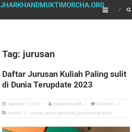
Skip
JHARKHANDMUKTIMORCHA.ORG
to
content
Tag: jurusan
Daftar Jurusan Kuliah Paling sulit
di Dunia Terupdate 2023
September 10, 2023
jharkhandmukti88
0 Comment
,
,
Kampus
jurusan
jurusan paling sulit
jurusan tersulit dunia