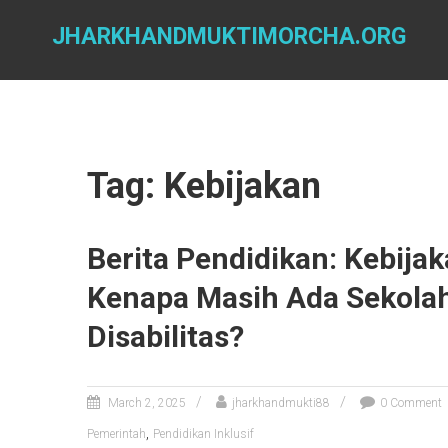
Skip
to
JHARKHANDMUKTIMORCHA.ORG
content
Tag: Kebijakan
Berita Pendidikan: Kebijak
Kenapa Masih Ada Sekola
Disabilitas?
March 2, 2025
jharkhandmukti88
0 Comment
,
Pemerintah
Pendidikan Inklusif