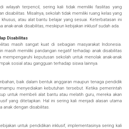
wilayah terpencil, sering kali tidak memiliki fasilitas yang
isabilitas. Misalnya, sekolah tidak memiliki ruang kelas yang
 khusus, atau alat bantu belajar yang sesuai. Keterbatasan ini
nak-anak disabilitas, meskipun kebijakan inklusif sudah ada.
ap Disabilitas
ilitas masih sangat kuat di sebagian masyarakat Indonesia.
n masih memiliki pandangan negatif terhadap anak disabilitas
isa mempengaruhi keputusan sekolah untuk menolak anak-anak
ampak sosial atau gangguan terhadap siswa lainnya.
ambahan, baik dalam bentuk anggaran maupun tenaga pendidik
ak mampu menyediakan kebutuhan tersebut. Ketika pemerintah
kup untuk membeli alat bantu atau melatih guru, mereka akan
sif yang ditetapkan. Hal ini sering kali menjadi alasan utama
anak dengan disabilitas.
ijakan untuk pendidikan inklusif, implementasinya sering kali