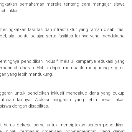
eningkatkan pemahaman mereka tentang cara mengajar siswa
ih inklusif.
ningkatkan fasilitas dan infrastruktur yang ramah disabilitas.
l, alat bantu belajar, serta fasilitas lainnya yang mendukung
ntingnya pendidikan inklusif melalui kampanye edukasi yang
pemerintah daerah. Hal ini dapat membantu mengurangi stigma
ngan yang lebih mendukung.
garan untuk pendidikan inklusif mencakup dana yang cukup
butuhan lainnya. Alokasi anggaran yang lebih besar akan
swa dengan disabilitas.
t harus bekerja sama untuk menciptakan sistem pendidikan
agai pihak, termasuk organisasi non-pemerintah, yang dapat