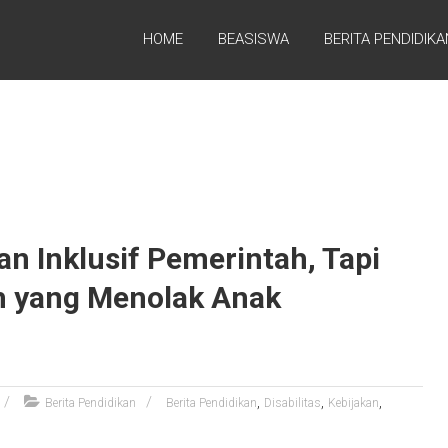
HOME
BEASISWA
BERITA PENDIDIKA
an Inklusif Pemerintah, Tapi
h yang Menolak Anak
,
,
,
Berita Pendidikan
Berita Pendidikan
Disabilitas
Kebijakan