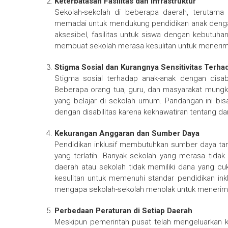
Keterbatasan Fasilitas dan Infrastruktur
Sekolah-sekolah di beberapa daerah, terutama di 
memadai untuk mendukung pendidikan anak dengan d
aksesibel, fasilitas untuk siswa dengan kebutuhan
membuat sekolah merasa kesulitan untuk menerima a
Stigma Sosial dan Kurangnya Sensitivitas Terhad
Stigma sosial terhadap anak-anak dengan disab
Beberapa orang tua, guru, dan masyarakat mungki
yang belajar di sekolah umum. Pandangan ini b
dengan disabilitas karena kekhawatiran tentang d
Kekurangan Anggaran dan Sumber Daya
Pendidikan inklusif membutuhkan sumber daya t
yang terlatih. Banyak sekolah yang merasa tid
daerah atau sekolah tidak memiliki dana yang cu
kesulitan untuk memenuhi standar pendidikan inklu
mengapa sekolah-sekolah menolak untuk menerima 
Perbedaan Peraturan di Setiap Daerah
Meskipun pemerintah pusat telah mengeluarkan keb