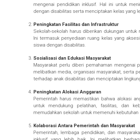
mengenai pendidikan inklusif. Hal ini untuk m
dengan disabilitas serta menciptakan kelas yang leb
Peningkatan Fasilitas dan Infrastruktur
Sekolah-sekolah harus diberikan dukungan untuk me
Ini termasuk penyediaan ruang kelas yang aksesibe
siswa dengan disabilitas.
Sosialisasi dan Edukasi Masyarakat
Masyarakat perlu diberi pemahaman mengenai pe
melibatkan media, organisasi masyarakat, serta 
terhadap anak disabilitas dan menciptakan lingku
Peningkatan Alokasi Anggaran
Pemerintah harus memastikan bahwa alokasi ang
untuk mendukung pelatihan, fasilitas, dan ke
memudahkan sekolah untuk memenuhi kebutuhan si
Kolaborasi Antara Pemerintah dan Masyarakat
Pemerintah, lembaga pendidikan, dan masyaraka
inklusif yang lebih baik. Ini melibatkan berb