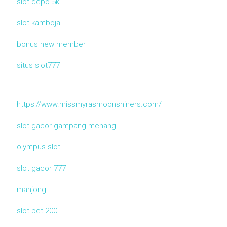
slot depo 5k
slot kamboja
bonus new member
situs slot777
https://www.missmyrasmoonshiners.com/
slot gacor gampang menang
olympus slot
slot gacor 777
mahjong
slot bet 200