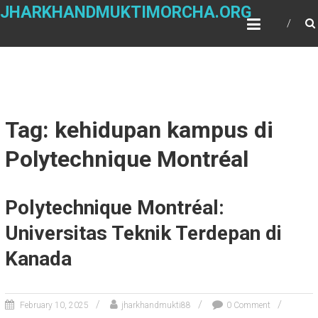
Skip
JHARKHANDMUKTIMORCHA.ORG
to
content
Tag: kehidupan kampus di
Polytechnique Montréal
Polytechnique Montréal:
Universitas Teknik Terdepan di
Kanada
February 10, 2025
jharkhandmukti88
0 Comment