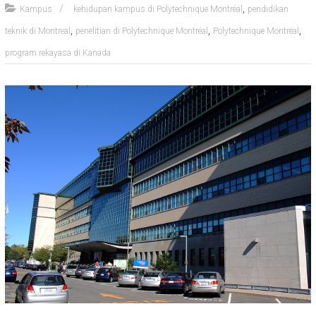
,
Kampus
kehidupan kampus di Polytechnique Montréal
pendidikan
,
,
,
teknik di Montreal
penelitian di Polytechnique Montréal
Polytechnique Montréal
program rekayasa di Kanada