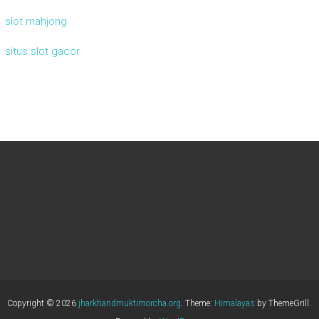
slot mahjong
situs slot gacor
Copyright © 2026
jharkhandmuktimorcha.org
. Theme:
Himalayas
by ThemeGrill.