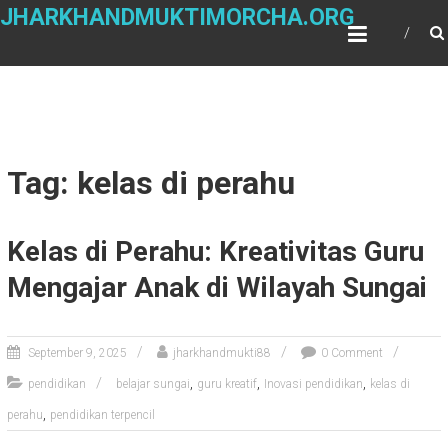
Skip
JHARKHANDMUKTIMORCHA.ORG
to
content
Tag: kelas di perahu
Kelas di Perahu: Kreativitas Guru
Mengajar Anak di Wilayah Sungai
September 9, 2025
jharkhandmukti88
0 Comment
,
,
,
pendidikan
belajar sungai
guru kreatif
Inovasi pendidikan
kelas di
,
perahu
pendidikan terpencil