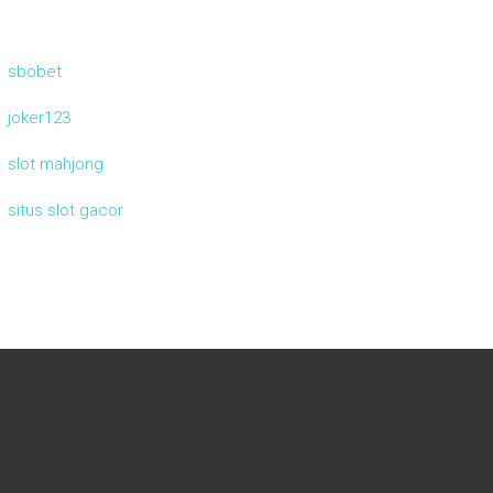
sbobet
joker123
slot mahjong
situs slot gacor