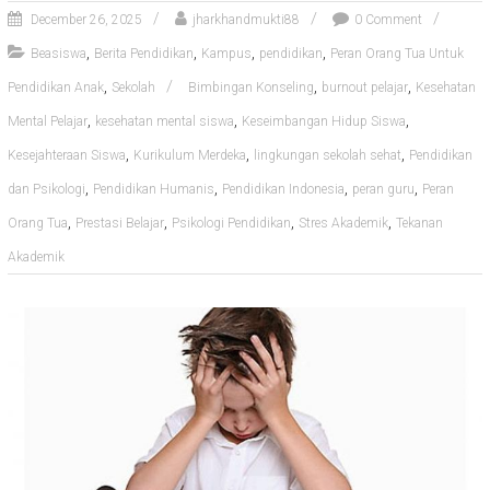
December 26, 2025
jharkhandmukti88
0 Comment
,
,
,
,
Beasiswa
Berita Pendidikan
Kampus
pendidikan
Peran Orang Tua Untuk
,
,
,
Pendidikan Anak
Sekolah
Bimbingan Konseling
burnout pelajar
Kesehatan
,
,
,
Mental Pelajar
kesehatan mental siswa
Keseimbangan Hidup Siswa
,
,
,
Kesejahteraan Siswa
Kurikulum Merdeka
lingkungan sekolah sehat
Pendidikan
,
,
,
,
dan Psikologi
Pendidikan Humanis
Pendidikan Indonesia
peran guru
Peran
,
,
,
,
Orang Tua
Prestasi Belajar
Psikologi Pendidikan
Stres Akademik
Tekanan
Akademik