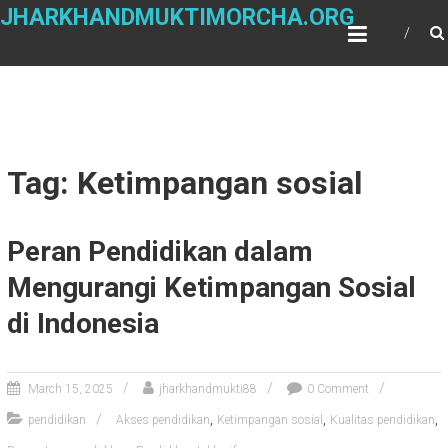
Skip
JHARKHANDMUKTIMORCHA.ORG
to
content
Tag: Ketimpangan sosial
Peran Pendidikan dalam
Mengurangi Ketimpangan Sosial
di Indonesia
March 15, 2025
jharkhandmukti88
0 Comment
,
,
,
pendidikan
Akses pendidikan
Ketimpangan sosial
Kualitas pendidikan