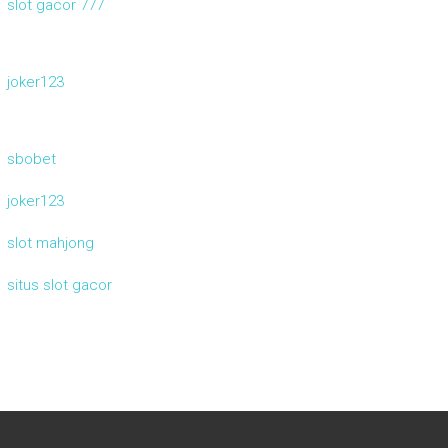
slot gacor 777
joker123
sbobet
joker123
slot mahjong
situs slot gacor