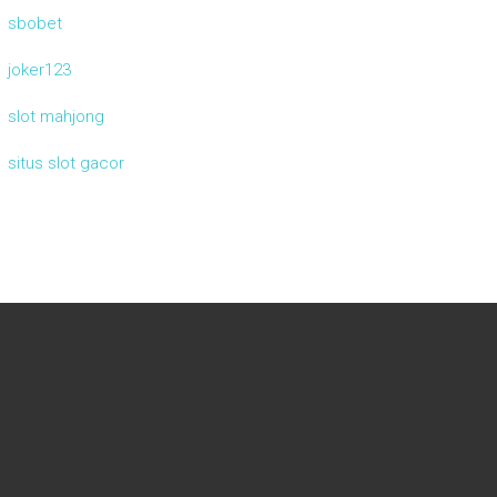
sbobet
joker123
slot mahjong
situs slot gacor