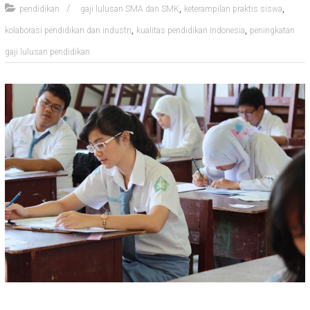
,
,
pendidikan
gaji lulusan SMA dan SMK
keterampilan praktis siswa
,
,
kolaborasi pendidikan dan industri
kualitas pendidikan Indonesia
peningkatan
gaji lulusan pendidikan