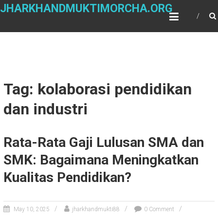
Skip
JHARKHANDMUKTIMORCHA.ORG
to
content
Tag: kolaborasi pendidikan
dan industri
Rata-Rata Gaji Lulusan SMA dan
SMK: Bagaimana Meningkatkan
Kualitas Pendidikan?
May 10, 2025
jharkhandmukti88
0 Comment