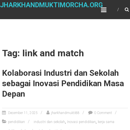
Skip
JHARKHANDMUKTIMORCHA.ORG
to
content
Tag: link and match
Kolaborasi Industri dan Sekolah
sebagai Inovasi Pendidikan Masa
Depan
December 11, 2025
jharkhandmukti88
0 Comment
,
,
pendidikan
industri dan sekolah
Inovasi pendidikan
kerja sama