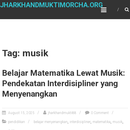
Skip
JHARKHANDMUKTIMORCHA.ORG
to
content
Tag: musik
Belajar Matematika Lewat Musik:
Pendekatan Interdisipliner yang
Menyenangkan
August 15, 2025
jharkhandmukti88
0 Comment
,
,
,
,
pendidikan
belajar menyenangkan
interdisipliner
matematika
musik