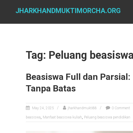
Skip
to
JHARKHANDMUKTIMORCHA.ORG
content
Tag: Peluang beasiswa
Beasiswa Full dan Parsial
Tanpa Batas
May 24, 2025
jharkhandmukti88
0 Comment
,
,
beasiswa
Manfaat beasiswa kuliah
Peluang beasiswa pendidikan