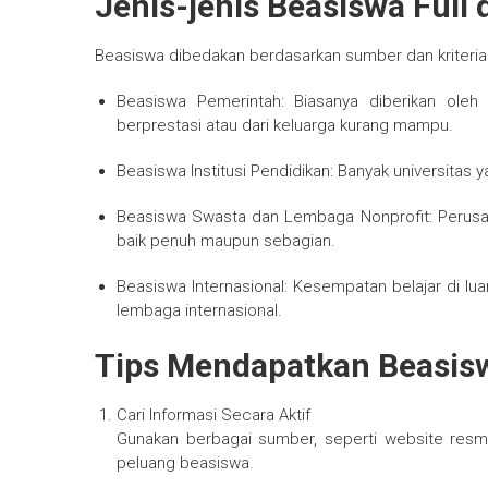
Jenis-jenis Beasiswa Full 
Beasiswa dibedakan berdasarkan sumber dan kriteria 
Beasiswa Pemerintah: Biasanya diberikan oleh
berprestasi atau dari keluarga kurang mampu.
Beasiswa Institusi Pendidikan: Banyak universitas
Beasiswa Swasta dan Lembaga Nonprofit: Perusah
baik penuh maupun sebagian.
Beasiswa Internasional: Kesempatan belajar di lu
lembaga internasional.
Tips Mendapatkan Beasiswa
Cari Informasi Secara Aktif
Gunakan berbagai sumber, seperti website resm
peluang beasiswa.