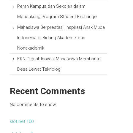
Peran Kampus dan Sekolah dalam
Mendukung Program Student Exchange
Mahasiswa Berprestasi: Inspirasi Anak Muda
Indonesia di Bidang Akademik dan
Nonakademik
KKN Digital: Inovasi Mahasiswa Membantu
Desa Lewat Teknologi
Recent Comments
No comments to show.
slot bet 100