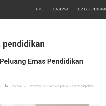
HOME
BEASISWA
BERITA PENDIDIKA
 pendidikan
: Peluang Emas Pendidikan
,
,
Beasiswa
Beasiswa full
Beasiswa parsial
Cara mendapatkan