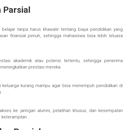
 Parsial
belajar tanpa harus khawatir tentang biaya pendidikan yang
san finansial penuh, sehingga mahasiswa bisa lebih leluasa
estasi akademik atau potensi tertentu, sehingga penerima
 meningkatkan prestasi mereka.
i keluarga kurang mampu agar bisa menempuh pendidikan di
u.
akses ke jaringan alumni, pelatihan khusus, dan kesempatan
keterampilan.