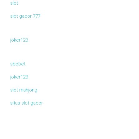
slot
slot gacor 777
joker123
sbobet
joker123
slot mahjong
situs slot gacor