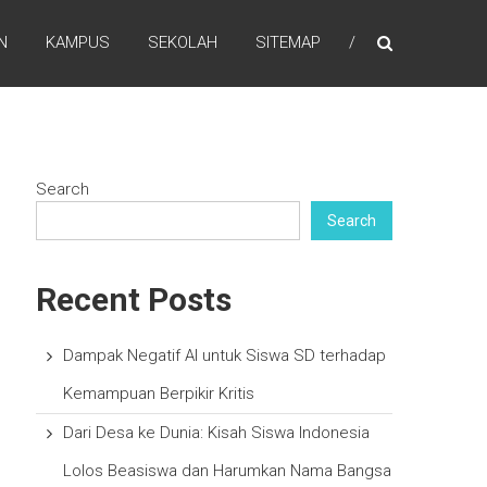
N
KAMPUS
SEKOLAH
SITEMAP
Search
Search
Recent Posts
Dampak Negatif AI untuk Siswa SD terhadap
Kemampuan Berpikir Kritis
Dari Desa ke Dunia: Kisah Siswa Indonesia
Lolos Beasiswa dan Harumkan Nama Bangsa