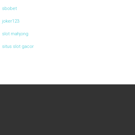
sbobet
joker123
slot mahjong
situs slot gacor