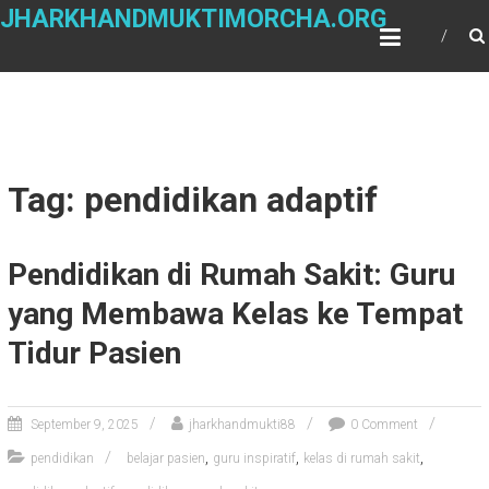
Skip
JHARKHANDMUKTIMORCHA.ORG
to
content
Tag: pendidikan adaptif
Pendidikan di Rumah Sakit: Guru
yang Membawa Kelas ke Tempat
Tidur Pasien
September 9, 2025
jharkhandmukti88
0 Comment
,
,
,
pendidikan
belajar pasien
guru inspiratif
kelas di rumah sakit