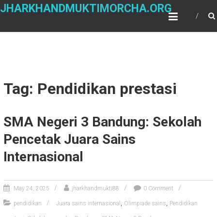
Skip
JHARKHANDMUKTIMORCHA.ORG
to
content
Tag: Pendidikan prestasi
SMA Negeri 3 Bandung: Sekolah
Pencetak Juara Sains
Internasional
May 24, 2025
jharkhandmukti88
0 Comment
,
,
pendidikan
Juara sains internasional
Olimpiade sains
Pendidikan