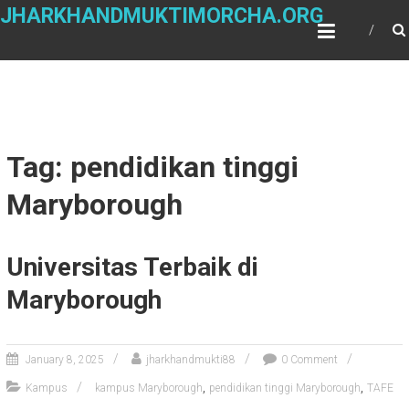
Skip
JHARKHANDMUKTIMORCHA.ORG
to
content
Tag: pendidikan tinggi
Maryborough
Universitas Terbaik di
Maryborough
January 8, 2025
jharkhandmukti88
0 Comment
,
,
Kampus
kampus Maryborough
pendidikan tinggi Maryborough
TAFE