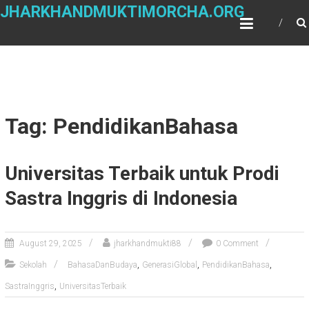
Skip
JHARKHANDMUKTIMORCHA.ORG
to
content
Tag: PendidikanBahasa
Universitas Terbaik untuk Prodi
Sastra Inggris di Indonesia
August 29, 2025
jharkhandmukti88
0 Comment
,
,
,
Sekolah
BahasaDanBudaya
GenerasiGlobal
PendidikanBahasa
,
SastraInggris
UniversitasTerbaik