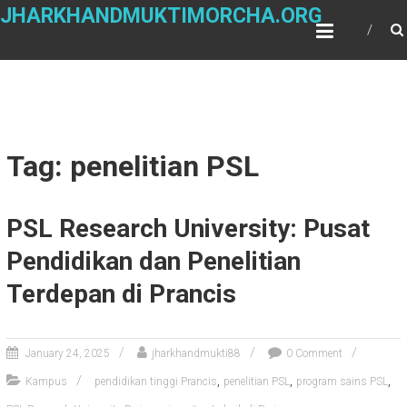
Skip
JHARKHANDMUKTIMORCHA.ORG
to
content
Tag: penelitian PSL
PSL Research University: Pusat
Pendidikan dan Penelitian
Terdepan di Prancis
January 24, 2025
jharkhandmukti88
0 Comment
,
,
,
Kampus
pendidikan tinggi Prancis
penelitian PSL
program sains PSL