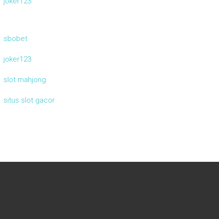
joker123
sbobet
joker123
slot mahjong
situs slot gacor