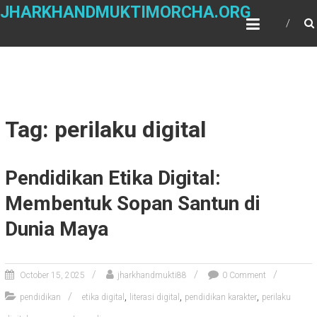
Skip
JHARKHANDMUKTIMORCHA.ORG
to
content
Tag: perilaku digital
Pendidikan Etika Digital:
Membentuk Sopan Santun di
Dunia Maya
October 15, 2025
jharkhandmukti88
0 Comment
,
,
,
pendidikan
etika digital
literasi digital
pendidikan karakter
perilaku