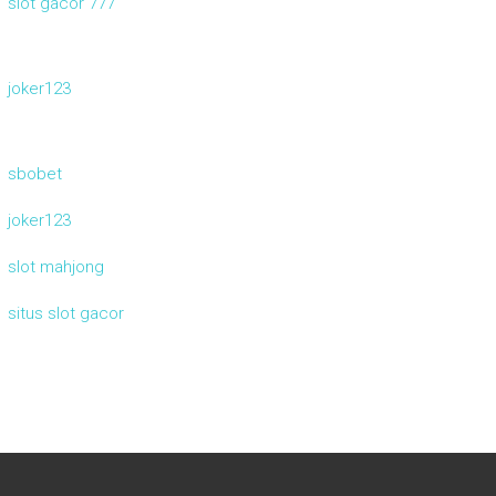
slot gacor 777
joker123
sbobet
joker123
slot mahjong
situs slot gacor