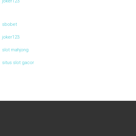
joker123
sbobet
joker123
slot mahjong
situs slot gacor