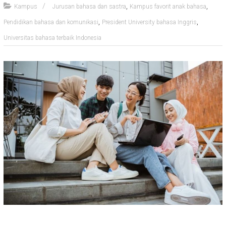
,
,
Kampus
Jurusan bahasa dan sastra
Kampus favorit anak bahasa
,
,
Pendidikan bahasa dan komunikasi
President University bahasa Inggris
Universitas bahasa terbaik Indonesia