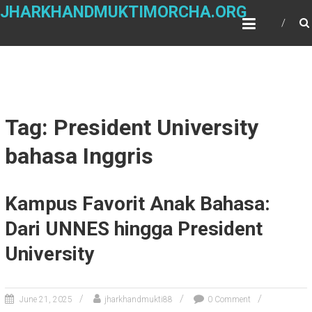
Skip
JHARKHANDMUKTIMORCHA.ORG
to
content
Tag: President University
bahasa Inggris
Kampus Favorit Anak Bahasa:
Dari UNNES hingga President
University
June 21, 2025
jharkhandmukti88
0 Comment