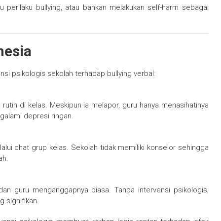
 perilaku bullying, atau bahkan melakukan self-harm sebagai
nesia
i psikologis sekolah terhadap bullying verbal:
utin di kelas. Meskipun ia melapor, guru hanya menasihatinya
ngalami depresi ringan.
ui chat grup kelas. Sekolah tidak memiliki konselor sehingga
ah.
dan guru menganggapnya biasa. Tanpa intervensi psikologis,
 signifikan.