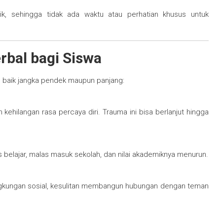
k, sehingga tidak ada waktu atau perhatian khusus untuk
rbal bagi Siswa
, baik jangka pendek maupun panjang:
kehilangan rasa percaya diri. Trauma ini bisa berlanjut hingga
 belajar, malas masuk sekolah, dan nilai akademiknya menurun.
lingkungan sosial, kesulitan membangun hubungan dengan teman