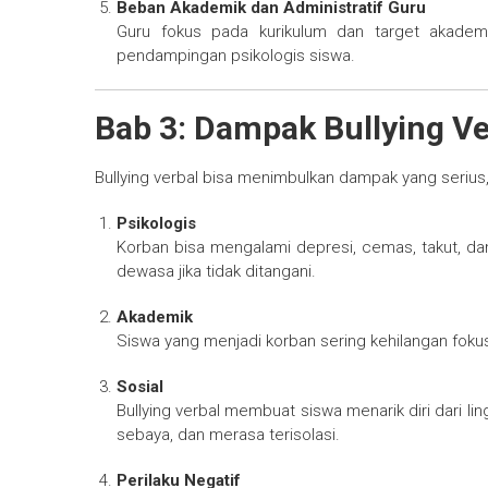
Beban Akademik dan Administratif Guru
Guru fokus pada kurikulum dan target akademi
pendampingan psikologis siswa.
Bab 3: Dampak Bullying Ve
Bullying verbal bisa menimbulkan dampak yang serius
Psikologis
Korban bisa mengalami depresi, cemas, takut, dan 
dewasa jika tidak ditangani.
Akademik
Siswa yang menjadi korban sering kehilangan fokus
Sosial
Bullying verbal membuat siswa menarik diri dari 
sebaya, dan merasa terisolasi.
Perilaku Negatif