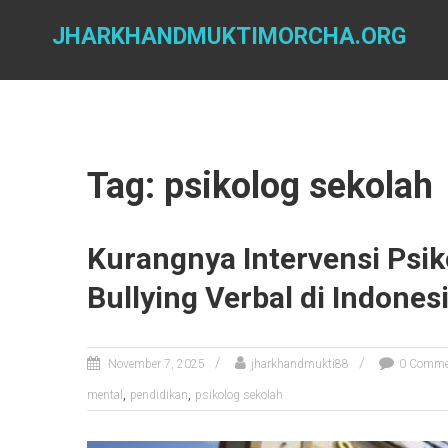
Skip
to
JHARKHANDMUKTIMORCHA.ORG
content
Tag: psikolog sekolah
Kurangnya Intervensi Psik
Bullying Verbal di Indones
November 7, 2025
jharkhandmukti88
0 Comme
,
,
mental
pendidikan
psikolog sekolah