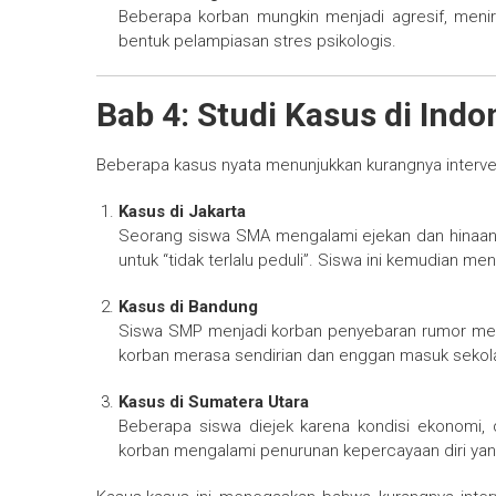
Beberapa korban mungkin menjadi agresif, meniru
bentuk pelampiasan stres psikologis.
Bab 4: Studi Kasus di Indo
Beberapa kasus nyata menunjukkan kurangnya intervens
Kasus di Jakarta
Seorang siswa SMA mengalami ejekan dan hinaan r
untuk “tidak terlalu peduli”. Siswa ini kemudian me
Kasus di Bandung
Siswa SMP menjadi korban penyebaran rumor melal
korban merasa sendirian dan enggan masuk sekol
Kasus di Sumatera Utara
Beberapa siswa diejek karena kondisi ekonomi, 
korban mengalami penurunan kepercayaan diri yang