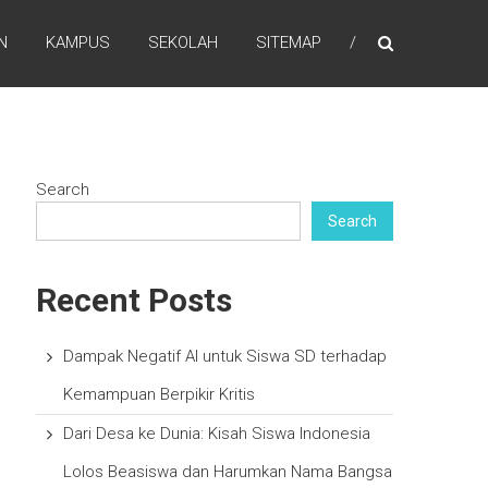
N
KAMPUS
SEKOLAH
SITEMAP
Search
Search
Recent Posts
Dampak Negatif AI untuk Siswa SD terhadap
Kemampuan Berpikir Kritis
Dari Desa ke Dunia: Kisah Siswa Indonesia
Lolos Beasiswa dan Harumkan Nama Bangsa