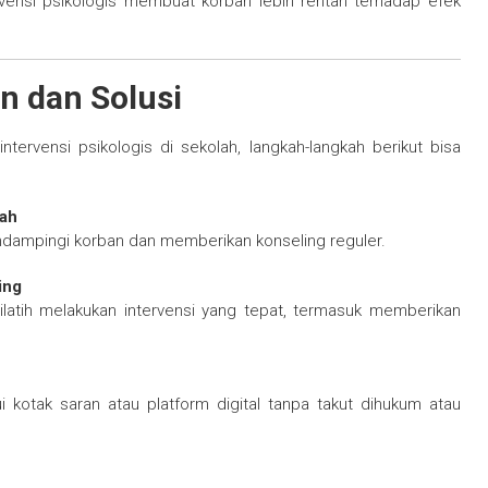
vensi psikologis membuat korban lebih rentan terhadap efek
n dan Solusi
tervensi psikologis di sekolah, langkah-langkah berikut bisa
lah
ampingi korban dan memberikan konseling reguler.
ing
ilatih melakukan intervensi yang tepat, termasuk memberikan
 kotak saran atau platform digital tanpa takut dihukum atau