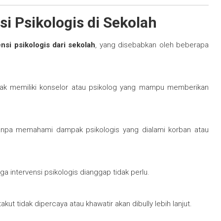
i Psikologis di Sekolah
nsi psikologis dari sekolah
, yang disebabkan oleh beberapa
tidak memiliki konselor atau psikolog yang mampu memberikan
anpa memahami dampak psikologis yang dialami korban atau
ga intervensi psikologis dianggap tidak perlu.
kut tidak dipercaya atau khawatir akan dibully lebih lanjut.