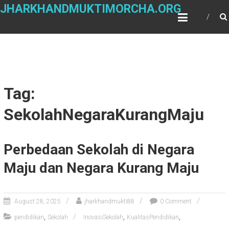
Skip
JHARKHANDMUKTIMORCHA.ORG
to
content
Tag:
SekolahNegaraKurangMaju
Perbedaan Sekolah di Negara
Maju dan Negara Kurang Maju
August 28, 2025
jharkhandmukti88
0 Comment
,
,
,
pendidikan
Sekolah
InovasiSekolah
KualitasPendidikan