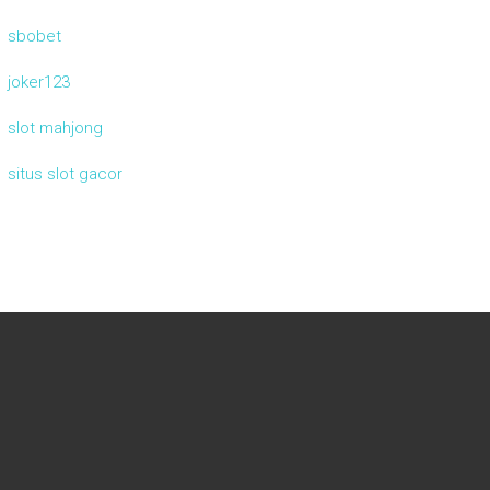
sbobet
joker123
slot mahjong
situs slot gacor