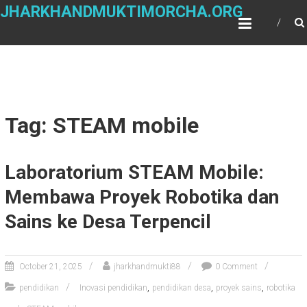
Skip
JHARKHANDMUKTIMORCHA.ORG
to
content
Tag: STEAM mobile
Laboratorium STEAM Mobile:
Membawa Proyek Robotika dan
Sains ke Desa Terpencil
October 21, 2025
jharkhandmukti88
0 Comment
,
,
,
pendidikan
Inovasi pendidikan
pendidikan desa
proyek sains
robotika