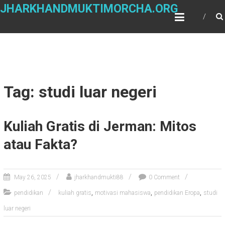
Skip
JHARKHANDMUKTIMORCHA.ORG
to
content
Tag: studi luar negeri
Kuliah Gratis di Jerman: Mitos
atau Fakta?
May 26, 2025
jharkhandmukti88
0 Comment
,
,
,
pendidikan
kuliah gratis
motivasi mahasiswa
pendidikan Eropa
studi
luar negeri