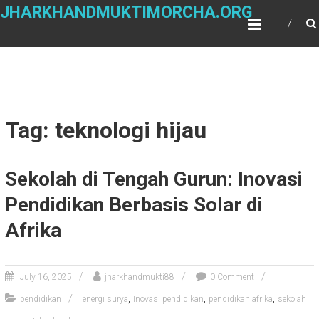
Skip
JHARKHANDMUKTIMORCHA.ORG
to
content
Tag: teknologi hijau
Sekolah di Tengah Gurun: Inovasi
Pendidikan Berbasis Solar di
Afrika
July 16, 2025
jharkhandmukti88
0 Comment
,
,
,
pendidikan
energi surya
Inovasi pendidikan
pendidikan afrika
sekolah