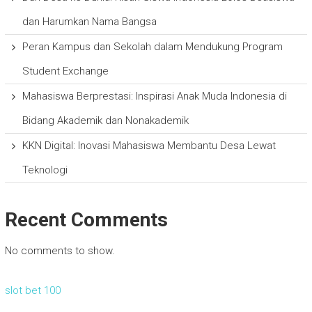
dan Harumkan Nama Bangsa
Peran Kampus dan Sekolah dalam Mendukung Program
Student Exchange
Mahasiswa Berprestasi: Inspirasi Anak Muda Indonesia di
Bidang Akademik dan Nonakademik
KKN Digital: Inovasi Mahasiswa Membantu Desa Lewat
Teknologi
Recent Comments
No comments to show.
slot bet 100