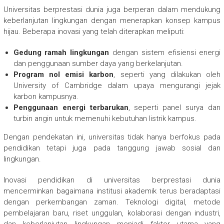
Universitas berprestasi dunia juga berperan dalam mendukung
keberlanjutan lingkungan dengan menerapkan konsep kampus
hijau. Beberapa inovasi yang telah diterapkan meliputi:
Gedung ramah lingkungan
dengan sistem efisiensi energi
dan penggunaan sumber daya yang berkelanjutan.
Program nol emisi karbon
, seperti yang dilakukan oleh
University of Cambridge dalam upaya mengurangi jejak
karbon kampusnya.
Penggunaan energi terbarukan
, seperti panel surya dan
turbin angin untuk memenuhi kebutuhan listrik kampus.
Dengan pendekatan ini, universitas tidak hanya berfokus pada
pendidikan tetapi juga pada tanggung jawab sosial dan
lingkungan.
Inovasi pendidikan di universitas berprestasi dunia
mencerminkan bagaimana institusi akademik terus beradaptasi
dengan perkembangan zaman. Teknologi digital, metode
pembelajaran baru, riset unggulan, kolaborasi dengan industri,
dan keberlanjutan lingkungan menjadi faktor utama yang