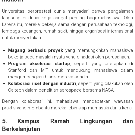
Universitas berprestasi dunia menyadari bahwa pengalaman
langsung di dunia kerja sangat penting bagi mahasiswa. Oleh
karena itu, mereka bekerja sama dengan perusahaan teknologi,
lembaga keuangan, rumah sakit, hingga organisasi internasional
untuk menyediakan:
Magang berbasis proyek
yang memungkinkan mahasiswa
bekerja pada masalah nyata yang dihadapi oleh perusahaan.
Program akselerasi startup
, seperti yang diterapkan di
Stanford dan MIT, untuk mendukung mahasiswa dalam
mengembangkan bisnis mereka sendiri.
Kolaborasi riset dengan industri
, seperti yang dilakukan oleh
Caltech dalam penelitian aerospace bersama NASA.
Dengan kolaborasi ini, mahasiswa mendapatkan wawasan
praktis yang membantu mereka lebih siap memasuki dunia kerja.
5. Kampus Ramah Lingkungan dan
Berkelanjutan