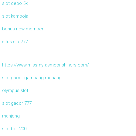
slot depo 5k
slot kamboja
bonus new member
situs slot777
https://www.missmyrasmoonshiners.com/
slot gacor gampang menang
olympus slot
slot gacor 777
mahjong
slot bet 200