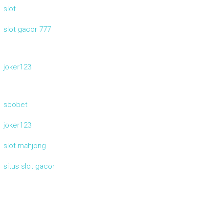
slot
slot gacor 777
joker123
sbobet
joker123
slot mahjong
situs slot gacor