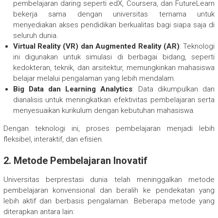
pembelajaran daring seperti edX, Coursera, dan FutureLearn
bekerja sama dengan universitas ternama untuk
menyediakan akses pendidikan berkualitas bagi siapa saja di
seluruh dunia.
Virtual Reality (VR) dan Augmented Reality (AR)
: Teknologi
ini digunakan untuk simulasi di berbagai bidang, seperti
kedokteran, teknik, dan arsitektur, memungkinkan mahasiswa
belajar melalui pengalaman yang lebih mendalam.
Big Data dan Learning Analytics
: Data dikumpulkan dan
dianalisis untuk meningkatkan efektivitas pembelajaran serta
menyesuaikan kurikulum dengan kebutuhan mahasiswa.
Dengan teknologi ini, proses pembelajaran menjadi lebih
fleksibel, interaktif, dan efisien.
2. Metode Pembelajaran Inovatif
Universitas berprestasi dunia telah meninggalkan metode
pembelajaran konvensional dan beralih ke pendekatan yang
lebih aktif dan berbasis pengalaman. Beberapa metode yang
diterapkan antara lain: