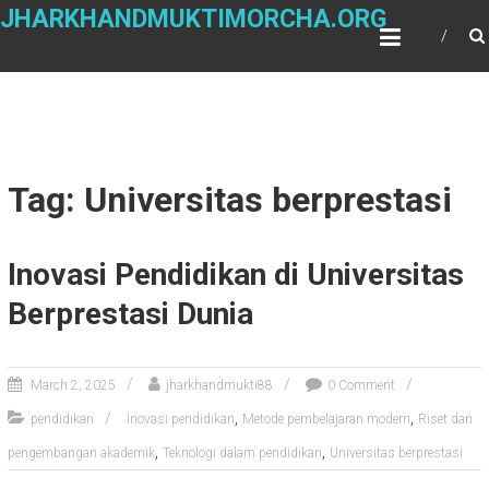
Skip
JHARKHANDMUKTIMORCHA.ORG
to
content
Tag: Universitas berprestasi
Inovasi Pendidikan di Universitas
Berprestasi Dunia
March 2, 2025
jharkhandmukti88
0 Comment
,
,
pendidikan
Inovasi pendidikan
Metode pembelajaran modern
Riset dan
,
,
pengembangan akademik
Teknologi dalam pendidikan
Universitas berprestasi