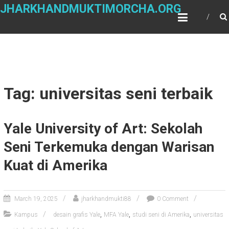
Skip
JHARKHANDMUKTIMORCHA.ORG
to
content
Tag: universitas seni terbaik
Yale University of Art: Sekolah
Seni Terkemuka dengan Warisan
Kuat di Amerika
March 19, 2025
jharkhandmukti88
0 Comment
,
,
,
Kampus
desain grafis Yale
MFA Yale
studi seni di Amerika
universitas