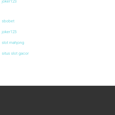
joker123
sbobet
joker123
slot mahjong
situs slot gacor