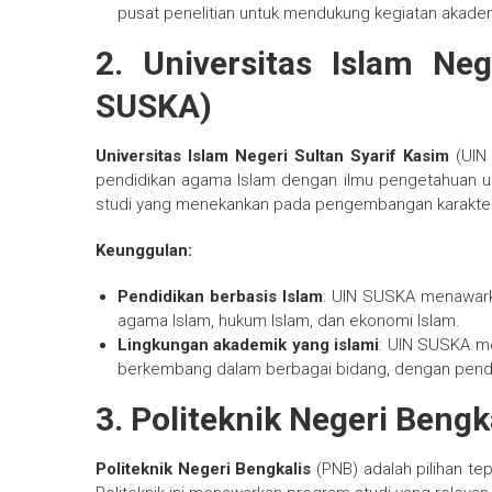
pusat penelitian untuk mendukung kegiatan akade
2. Universitas Islam Ne
SUSKA)
Universitas Islam Negeri Sultan Syarif Kasim
(UIN 
pendidikan agama Islam dengan ilmu pengetahuan u
studi yang menekankan pada pengembangan karakter
Keunggulan:
Pendidikan berbasis Islam
: UIN SUSKA menawarka
agama Islam, hukum Islam, dan ekonomi Islam.
Lingkungan akademik yang islami
: UIN SUSKA m
berkembang dalam berbagai bidang, dengan pend
3. Politeknik Negeri Bengk
Politeknik Negeri Bengkalis
(PNB) adalah pilihan tep