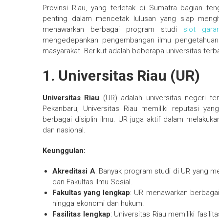
Provinsi Riau, yang terletak di Sumatra bagian te
penting dalam mencetak lulusan yang siap menghad
menawarkan berbagai program studi
slot gara
mengedepankan pengembangan ilmu pengetahuan da
masyarakat. Berikut adalah beberapa universitas terb
1. Universitas Riau (UR)
Universitas Riau
(UR) adalah universitas negeri ter
Pekanbaru, Universitas Riau memiliki reputasi ya
berbagai disiplin ilmu. UR juga aktif dalam melak
dan nasional.
Keunggulan:
Akreditasi A
: Banyak program studi di UR yang mem
dan Fakultas Ilmu Sosial.
Fakultas yang lengkap
: UR menawarkan berbagai fa
hingga ekonomi dan hukum.
Fasilitas lengkap
: Universitas Riau memiliki fasil