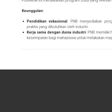
Politeknik ini menawarkan program studi yang relevan 
Keunggulan:
Pendidikan vokasional
: PNB menyediakan prog
praktis yang dibutuhkan oleh industri.
Kerja sama dengan dunia industri
: PNB memiliki
kesempatan bagi mahasiswa untuk melakukan ma