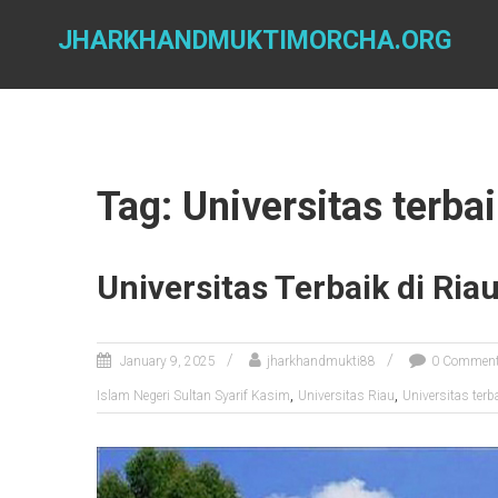
Skip
to
JHARKHANDMUKTIMORCHA.ORG
content
Tag: Universitas terba
Universitas Terbaik di Ria
January 9, 2025
jharkhandmukti88
0 Commen
,
,
Islam Negeri Sultan Syarif Kasim
Universitas Riau
Universitas terb