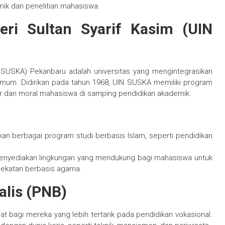
mik dan penelitian mahasiswa.
geri Sultan Syarif Kasim (UIN
SUSKA) Pekanbaru adalah universitas yang mengintegrasikan
mum. Didirikan pada tahun 1968, UIN SUSKA memiliki program
 dan moral mahasiswa di samping pendidikan akademik.
n berbagai program studi berbasis Islam, seperti pendidikan
enyediakan lingkungan yang mendukung bagi mahasiswa untuk
ekatan berbasis agama.
alis (PNB)
at bagi mereka yang lebih tertarik pada pendidikan vokasional.