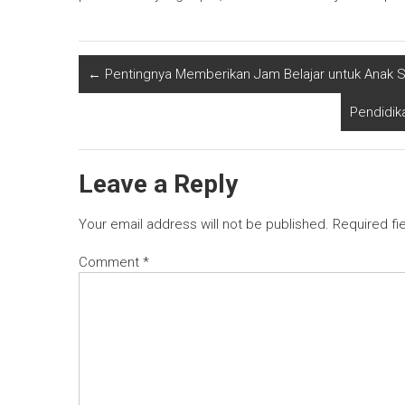
←
Pentingnya Memberikan Jam Belajar untuk Anak Se
Pendidika
Leave a Reply
Your email address will not be published.
Required fi
Comment
*