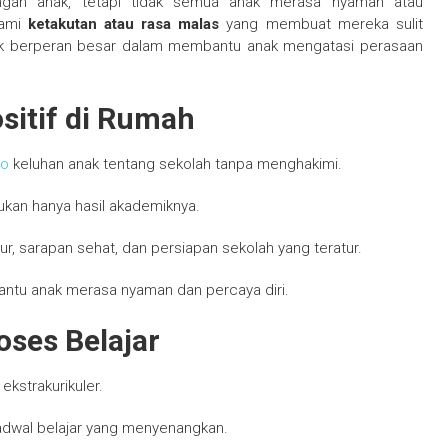
ngan anak, tetapi tidak semua anak merasa nyaman atau
lami
ketakutan atau rasa malas
yang membuat mereka sulit
idik berperan besar dalam membantu anak mengatasi perasaan
sitif di Rumah
bo
keluhan anak tentang sekolah tanpa menghakimi.
bukan hanya hasil akademiknya.
dur, sarapan sehat, dan persiapan sekolah yang teratur.
tu anak merasa nyaman dan percaya diri.
oses Belajar
 ekstrakurikuler.
jadwal belajar yang menyenangkan.