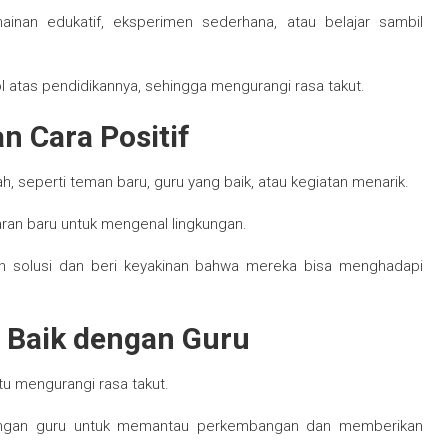
mainan edukatif, eksperimen sederhana, atau belajar sambil
l atas pendidikannya, sehingga mengurangi rasa takut.
n Cara Positif
, seperti teman baru, guru yang baik, atau kegiatan menarik.
aran baru untuk mengenal lingkungan.
kan solusi dan beri keyakinan bahwa mereka bisa menghadapi
 Baik dengan Guru
 mengurangi rasa takut.
dengan guru untuk memantau perkembangan dan memberikan