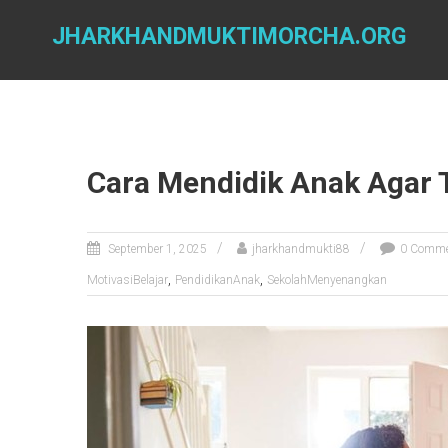
Skip
to
JHARKHANDMUKTIMORCHA.ORG
content
Cara Mendidik Anak Agar 
September 1, 2025
jharkhandmukti88
0 Comm
,
,
MotivasiBelajar
PendidikanAnak
SekolahMenyenangkan