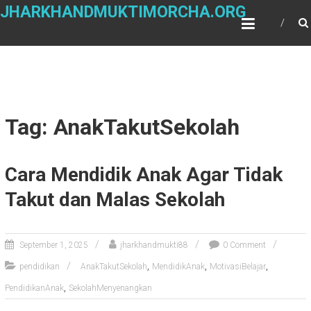
Skip
JHARKHANDMUKTIMORCHA.ORG
to
content
Tag: AnakTakutSekolah
Cara Mendidik Anak Agar Tidak
Takut dan Malas Sekolah
September 1, 2025
jharkhandmukti88
0 Comment
,
,
,
pendidikan
AnakTakutSekolah
MendidikAnak
MotivasiBelajar
,
PendidikanAnak
SekolahMenyenangkan