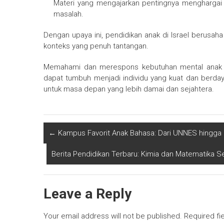
Materi yang mengajarkan pentingnya menghargai
masalah.
Dengan upaya ini, pendidikan anak di Israel berus
konteks yang penuh tantangan.
Memahami dan merespons kebutuhan mental anak da
dapat tumbuh menjadi individu yang kuat dan berday
untuk masa depan yang lebih damai dan sejahtera.
←
Kampus Favorit Anak Bahasa: Dari UNNES hingga P
Berita Pendidikan Terbaru: Kimia dan Matematika
Leave a Reply
Your email address will not be published.
Required fi