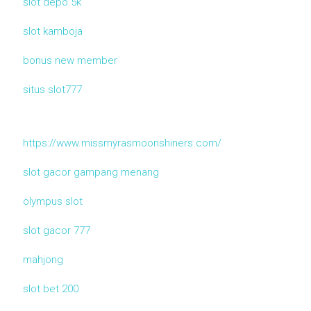
slot depo 5k
slot kamboja
bonus new member
situs slot777
https://www.missmyrasmoonshiners.com/
slot gacor gampang menang
olympus slot
slot gacor 777
mahjong
slot bet 200