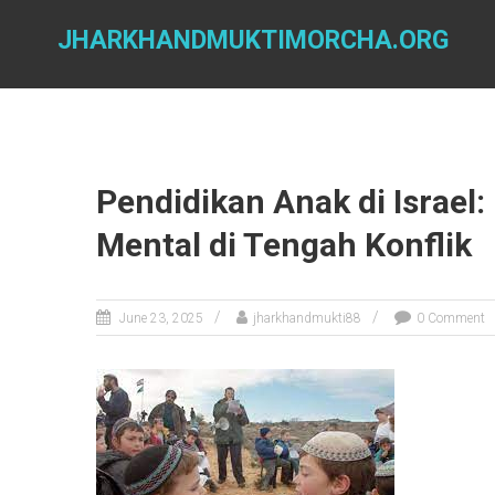
Skip
to
JHARKHANDMUKTIMORCHA.ORG
content
Pendidikan Anak di Israe
Mental di Tengah Konflik
June 23, 2025
jharkhandmukti88
0 Comment