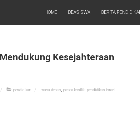
HOME
BEASISWA
BERITA PENDIDIKA
l: Mendukung Kesejahteraan
,
,
pendidikan
masa depan
pasca konflik
pendidikan Israel