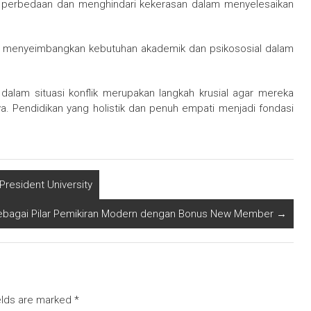
 perbedaan dan menghindari kekerasan dalam menyelesaikan
aha menyeimbangkan kebutuhan akademik dan psikososial dalam
lam situasi konflik merupakan langkah krusial agar mereka
a. Pendidikan yang holistik dan penuh empati menjadi fondasi
resident University
 Sebagai Pilar Pemikiran Modern dengan Bonus New Member
→
elds are marked
*