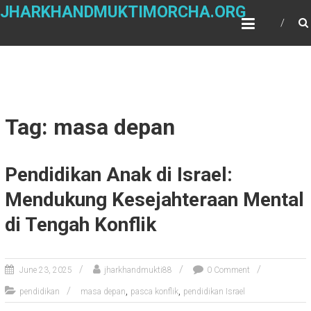
Skip
JHARKHANDMUKTIMORCHA.ORG
to
content
Tag: masa depan
Pendidikan Anak di Israel:
Mendukung Kesejahteraan Mental
di Tengah Konflik
June 23, 2025
jharkhandmukti88
0 Comment
,
,
pendidikan
masa depan
pasca konflik
pendidikan Israel