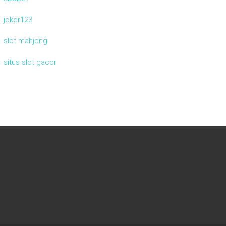
joker123
slot mahjong
situs slot gacor