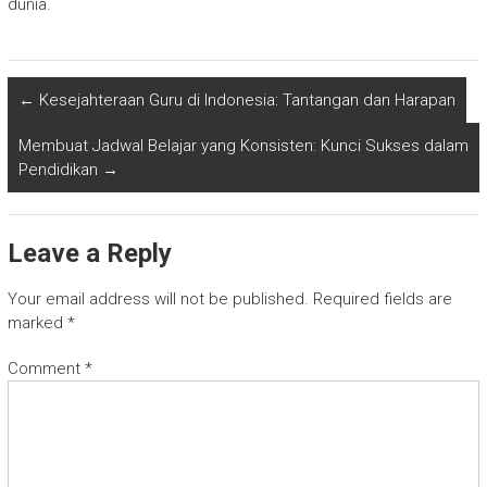
dunia.
←
Kesejahteraan Guru di Indonesia: Tantangan dan Harapan
Membuat Jadwal Belajar yang Konsisten: Kunci Sukses dalam
Pendidikan
→
Leave a Reply
Your email address will not be published.
Required fields are
marked
*
Comment
*